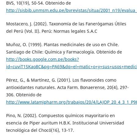
BVS, 10(19), 50-54. Obtenido de
http://sisbib.unmsm.edu.pe/bvrevistas/situa/2001_n19/evalua_
Mostacero, J. (2002). Taxonomía de las Fanerógamas Útiles
del Perú (Vol. II). Perú: Normas legales S.A.C
Muñoz, O. (1999). Plantas medicinales de uso en Chile.
Santiago de Chile: Química y Farmacología. Obtenido de
http://books.google.com.pe/books?
id=cuviT1SKao8C&pg=PA69&dq=el+matic+o+y+sus+usos+medi
Pérez, G., & Martínez, G. (2001). Los flavonoides como
antioxidantes naturales. Acta Farm. Bonaerense, 20(4), 297-
306. Obtenido de
http://www.latamjpharm.org/trabajos/20/4/LAJOP_20_4_3_1_P
Pino, N. (2002). Compuestos químicos mayoritario en
esencia de Piper auritum H.B.K. Institucional Universidad
tecnológica del Chocó(16), 13-17.