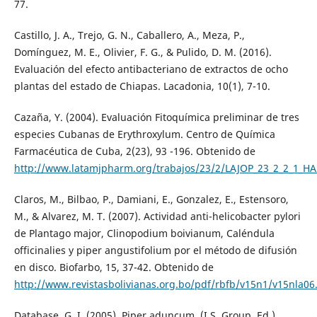
77.
Castillo, J. A., Trejo, G. N., Caballero, A., Meza, P.,
Domínguez, M. E., Olivier, F. G., & Pulido, D. M. (2016).
Evaluación del efecto antibacteriano de extractos de ocho
plantas del estado de Chiapas. Lacadonia, 10(1), 7-10.
Cazaña, Y. (2004). Evaluación Fitoquímica preliminar de tres
especies Cubanas de Erythroxylum. Centro de Química
Farmacéutica de Cuba, 2(23), 93 -196. Obtenido de
http://www.latamjpharm.org/trabajos/23/2/LAJOP_23_2_2_1_H
Claros, M., Bilbao, P., Damiani, E., Gonzalez, E., Estensoro,
M., & Alvarez, M. T. (2007). Actividad anti-helicobacter pylori
de Plantago major, Clinopodium boivianum, Caléndula
officinalies y piper angustifolium por el método de difusión
en disco. Biofarbo, 15, 37-42. Obtenido de
http://www.revistasbolivianas.org.bo/pdf/rbfb/v15n1/v15nla06
Database, G. I. (2005). Piper aduncum. (I.S. Group, Ed.)