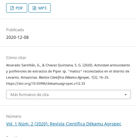
PDF
MP3
Publicado
2020-12-08
Cómo citar
Alvarado Santillán, G., & Chavez Quintana, S. G. (2020). Actividad antioxidante
y polifenoles de extractos de Piper sp. "matico" recolectados en el distrito de
Levanto, Amazonas.
Revista Científica Dékamu Agropec
,
1
(2), 16–25.
https://doi.org/10.55996/dekamuagropec.v1i2.33
Más formatos de cita
Número
Vol. 1 Núm. 2 (2020): Revista Científica Dékamu Agropec