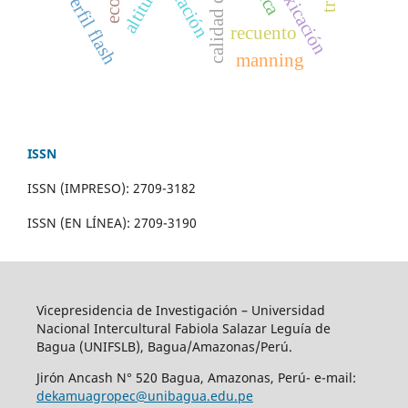
calidad de agua
intoxicación
altitud
perfil flash
recuento
manning
ISSN
ISSN (IMPRESO): 2709-3182
ISSN (EN LÍNEA): 2709-3190
Vicepresidencia de Investigación – Universidad
Nacional Intercultural Fabiola Salazar Leguía de
Bagua (UNIFSLB), Bagua/Amazonas/Perú.
Jirón Ancash N° 520 Bagua, Amazonas, Perú- e-mail:
dekamuagropec@unibagua.edu.pe