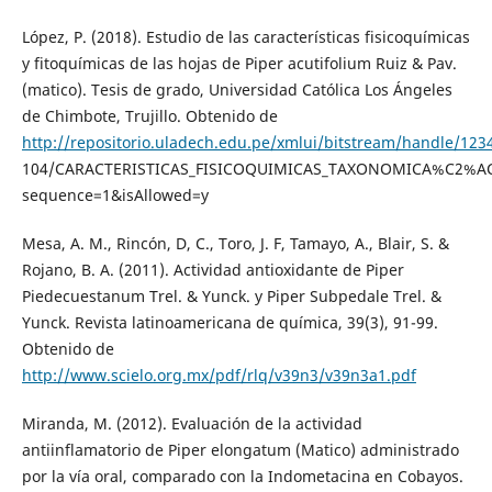
López, P. (2018). Estudio de las características fisicoquímicas
y fitoquímicas de las hojas de Piper acutifolium Ruiz & Pav.
(matico). Tesis de grado, Universidad Católica Los Ángeles
de Chimbote, Trujillo. Obtenido de
http://repositorio.uladech.edu.pe/xmlui/bitstream/handle/123
104/CARACTERISTICAS_FISICOQUIMICAS_TAXONOMICA%C2%AC
sequence=1&isAllowed=y
Mesa, A. M., Rincón, D, C., Toro, J. F, Tamayo, A., Blair, S. &
Rojano, B. A. (2011). Actividad antioxidante de Piper
Piedecuestanum Trel. & Yunck. y Piper Subpedale Trel. &
Yunck. Revista latinoamericana de química, 39(3), 91-99.
Obtenido de
http://www.scielo.org.mx/pdf/rlq/v39n3/v39n3a1.pdf
Miranda, M. (2012). Evaluación de la actividad
antiinflamatorio de Piper elongatum (Matico) administrado
por la vía oral, comparado con la Indometacina en Cobayos.