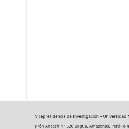
Vicepresidencia de Investigación – Universidad
Jirón Ancash N° 520 Bagua, Amazonas, Perú- e-