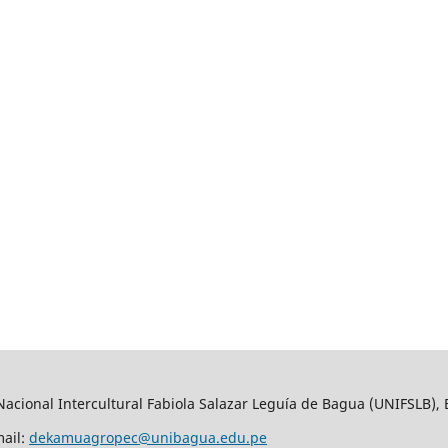
 Nacional Intercultural Fabiola Salazar Leguía de Bagua (UNIFSLB
mail:
dekamuagropec@unibagua.edu.pe