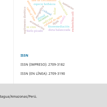
fase de crecimiento
antioxidante
intoxicación
rumiantes
especie herbácea
etnográfica
radical libre
suplemento dietético
foliar
cultural
escherichia coli
altitud
recuento
calidad de agua
albañil
radicular
dpph
acumulación
fitorremediación
in vitro
dieta balanceada
hielo picado
ISSN
ISSN (IMPRESO): 2709-3182
ISSN (EN LÍNEA): 2709-3190
), Bagua/Amazonas/Perú.