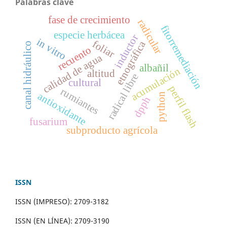
Palabras clave
fase de crecimiento
radicular
fitorremediación
especie herbácea
inductor
in vitro
foliar
etnográfica
canal hidráulico
recuento
calidad de agua
albañil
acumulación
altitud
radical libre
cultural
perfil flash
rumiantes
antioxidante
python
dpph
fusarium
subproducto agrícola
ISSN
ISSN (IMPRESO): 2709-3182
ISSN (EN LÍNEA): 2709-3190