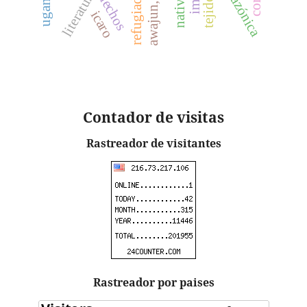
refugiados
uganda
hechos
tejido
icaro
Contador
de visitas
Rastreador de visitantes
Rastreador por paises