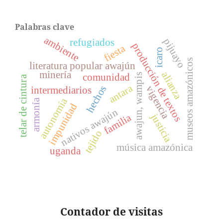
Palabras clave
ambiente
pijuayo
refugiados
producción de textos
fiesta
icaro
museos amazónicos
literatura popular awajún
minería
alianza
comunidad
awajun, wampis
telar de cintura
antara
hechos
vigencia
intermediarios
autonomía
armonía
impunidad
nativos awajún
justicia
familia
tejido
música amazónica
uganda
Contador
de visitas