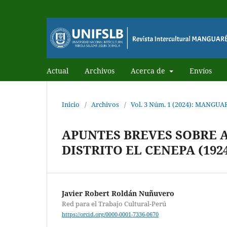
Actual
Archivos
Acerca de
Envíos
Inicio
/
Archivos
/
Vol. 3 Núm. 1 (2024): MANGUAR
APUNTES BREVES SOBRE 
DISTRITO EL CENEPA (1924
Javier Robert Roldán Nuñuvero
Red para el Trabajo Cultural-Perú
https://orcid.org/0000-0001-7336-0670