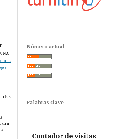
E
Número actual
 UNA
ommons
gual
an los
Palabras clave
us
rán a
ra
Contador
de visitas