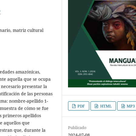
7
nario, matriz cultural
ciedades amazónicas,
te aquella que se ocupa
s necesario presentar la
tificación de las personas
uema: nombre-apellido 1-
PDF
HTML
MP3
e muestra de cómo se fue
s primeros apellidos
de aquellos que
Publicado
estran que, durante la
2024-07-08