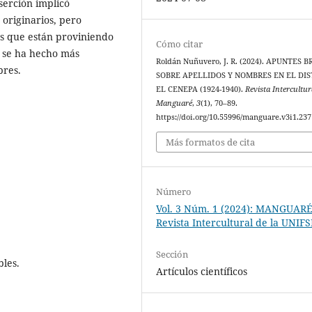
serción implicó
originarios, pero
os que están proviniendo
Cómo citar
e se ha hecho más
Roldán Nuñuvero, J. R. (2024). APUNTES 
bres.
SOBRE APELLIDOS Y NOMBRES EN EL DIS
EL CENEPA (1924-1940).
Revista Intercultur
Manguaré
,
3
(1), 70–89.
https://doi.org/10.55996/manguare.v3i1.237
Más formatos de cita
Número
Vol. 3 Núm. 1 (2024): MANGUARÉ
Revista Intercultural de la UNIF
Sección
bles.
Artículos científicos