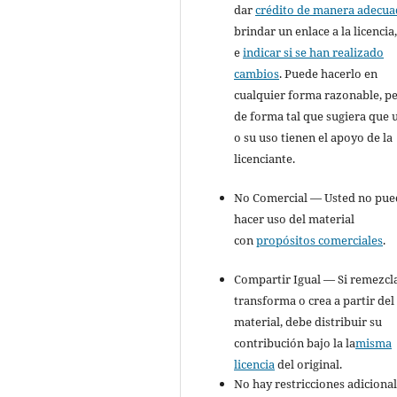
dar
crédito de manera adecua
brindar un enlace a la licencia
e
indicar si se han realizado
cambios
. Puede hacerlo en
cualquier forma razonable, p
de forma tal que sugiera que 
o su uso tienen el apoyo de la
licenciante.
No Comercial — Usted no pue
hacer uso del material
con
propósitos comerciales
.
Compartir Igual — Si remezcla
transforma o crea a partir del
material, debe distribuir su
contribución bajo la la
misma
licencia
del original.
No hay restricciones adiciona