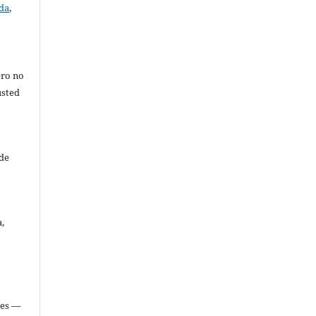
da
,
,
ero no
usted
de
,
les —