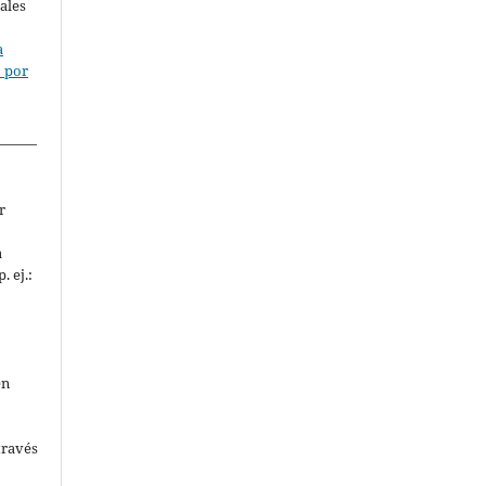
ales
a
o por
______
r
a
. ej.:
en
través