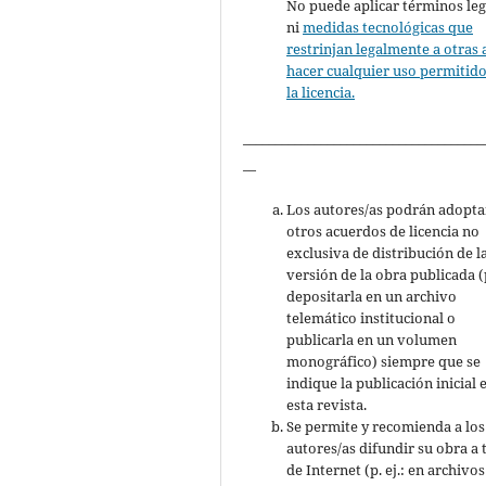
No puede aplicar términos leg
ni
medidas tecnológicas que
restrinjan legalmente a otras 
hacer cualquier uso permitid
la licencia.
_____________________________________
__
Los autores/as podrán adopta
otros acuerdos de licencia no
exclusiva de distribución de l
versión de la obra publicada (p
depositarla en un archivo
telemático institucional o
publicarla en un volumen
monográfico) siempre que se
indique la publicación inicial 
esta revista.
Se permite y recomienda a los
autores/as difundir su obra a 
de Internet (p. ej.: en archivos