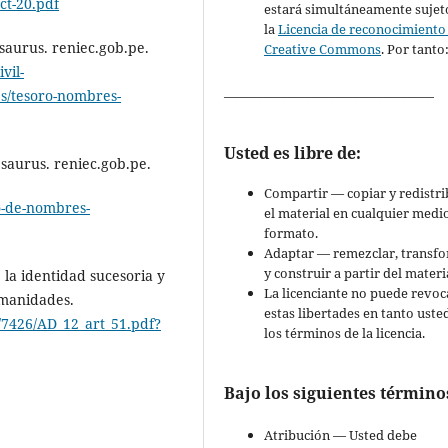
ct-20.pdf
estará simultáneamente sujet
la
Licencia de reconocimiento
aurus. reniec.gob.pe.
Creative Commons
. Por tanto
vil-
___________________________________
es/tesoro-nombres-
Usted es libre de:
aurus. reniec.gob.pe.
Compartir — copiar y redistri
o-de-nombres-
el material en cualquier medi
formato.
Adaptar — remezclar, transf
y construir a partir del materi
 la identidad sucesoria y
La licenciante no puede revoc
humanidades.
estas libertades en tanto uste
3/7426/AD_12_art_51.pdf?
los términos de la licencia.
Bajo los siguientes término
Atribución — Usted debe