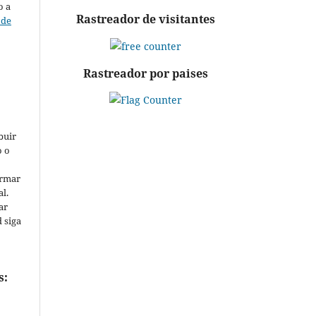
o a
Rastreador de visitantes
 de
:
Rastreador por paises
buir
o o
ormar
al.
ar
d siga
s: