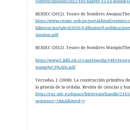
content/uploads/2022/10/Chapter-12-ES-Bound-O
RENIEC (2012). Tesoro de Nombres Awajun/Thes
https://www.reniec.gob.pe/portal/html/registro-ci
bilingue/portalrcb2016/4-difusion/9-publicacion
Awajun.pdf
RENIEC (2012). Tesoro de Nombres Wampis/Thes
https://www2.iidh.ed.cr/capel/media/1485/tesor
wamp%C3%ADs.pdf
Terradas, I. (2008). La construcción primitiva de
la génesis de la ordalía. Revista de ciencias y 
https://ruc.udc.es/dspace/bitstream/handle/218
sequence=1&isAllowed=y