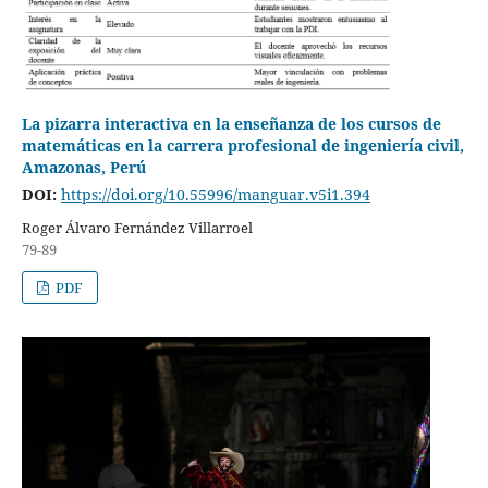
La pizarra interactiva en la enseñanza de los cursos de
matemáticas en la carrera profesional de ingeniería civil,
Amazonas, Perú
DOI:
https://doi.org/10.55996/manguar.v5i1.394
Roger Álvaro Fernández Villarroel
79-89
PDF