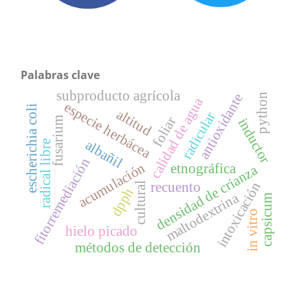
Palabras clave
subproducto agrícola
antioxidante
python
calidad de agua
especie herbácea
escherichia coli
altitud
radicular
foliar
fusarium
inductor
albañil
radical libre
fitorremediación
acumulación
etnográfica
densidad de crianza
intoxicación
recuento
cultural
dpph
maltodextrina
capsicum
in vitro
hielo picado
métodos de detección