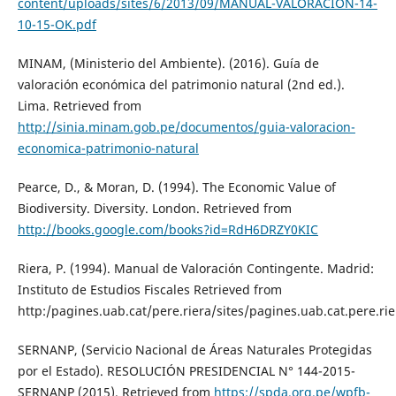
content/uploads/sites/6/2013/09/MANUAL-VALORACIÓN-14-
10-15-OK.pdf
MINAM, (Ministerio del Ambiente). (2016). Guía de
valoración económica del patrimonio natural (2nd ed.).
Lima. Retrieved from
http://sinia.minam.gob.pe/documentos/guia-valoracion-
economica-patrimonio-natural
Pearce, D., & Moran, D. (1994). The Economic Value of
Biodiversity. Diversity. London. Retrieved from
http://books.google.com/books?id=RdH6DRZY0KIC
Riera, P. (1994). Manual de Valoración Contingente. Madrid:
Instituto de Estudios Fiscales Retrieved from
http:/pagines.uab.cat/pere.riera/sites/pagines.uab.cat.pere.r
SERNANP, (Servicio Nacional de Áreas Naturales Protegidas
por el Estado). RESOLUCIÓN PRESIDENCIAL N° 144-2015-
SERNANP (2015). Retrieved from
https://spda.org.pe/wpfb-