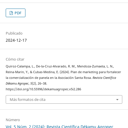
PDF
Publicado
2024-12-17
Cómo citar
Quiroz-Calampa, L., De-la-Cruz-Alvarado, R. M., Mendoza-Zumaeta, L. N.,
Reina-Marin, Y., & Cubas-Medina, E. (2024). Plan de marketing para fortalecer
la comercialización de panela en la Asociación Santa Rosa.
Revista Científica
Dékamu Agropec
,
5
(2), 26–38.
https://doi.org/10.55996/dekamuagropec.v5i2.286
Más formatos de cita
Número
Vol. 5 Núm. 2 (2024): Revista Científica Dékamu Agropec