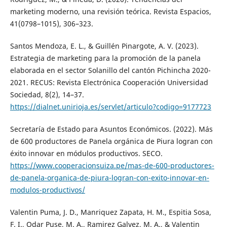
marketing moderno, una revisión teórica. Revista Espacios,
41(0798–1015), 306–323.
Santos Mendoza, E. L., & Guillén Pinargote, A. V. (2023).
Estrategia de marketing para la promoción de la panela
elaborada en el sector Solanillo del cantón Pichincha 2020-
2021. RECUS: Revista Electrónica Cooperación Universidad
Sociedad, 8(2), 14–37.
https://dialnet.unirioja.es/servlet/articulo?codigo=9177723
Secretaría de Estado para Asuntos Económicos. (2022). Más
de 600 productores de Panela orgánica de Piura logran con
éxito innovar en módulos productivos. SECO.
https://www.cooperacionsuiza.pe/mas-de-600-productores-
de-panela-organica-de-piura-logran-con-exito-innovar-en-
modulos-productivos/
Valentin Puma, J. D., Manriquez Zapata, H. M., Espitia Sosa,
F. I., Odar Puse, M. A., Ramirez Galvez, M. A., & Valentin