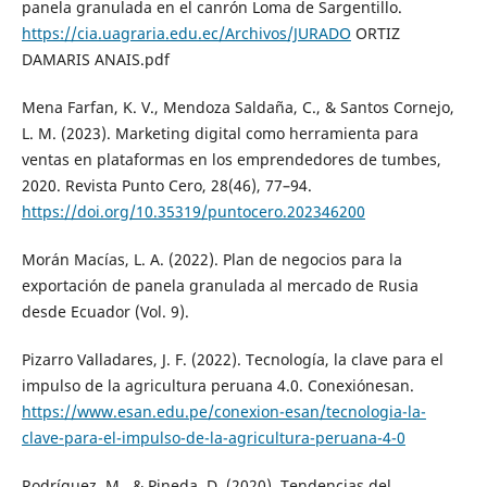
panela granulada en el canrón Loma de Sargentillo.
https://cia.uagraria.edu.ec/Archivos/JURADO
ORTIZ
DAMARIS ANAIS.pdf
Mena Farfan, K. V., Mendoza Saldaña, C., & Santos Cornejo,
L. M. (2023). Marketing digital como herramienta para
ventas en plataformas en los emprendedores de tumbes,
2020. Revista Punto Cero, 28(46), 77–94.
https://doi.org/10.35319/puntocero.202346200
Morán Macías, L. A. (2022). Plan de negocios para la
exportación de panela granulada al mercado de Rusia
desde Ecuador (Vol. 9).
Pizarro Valladares, J. F. (2022). Tecnología, la clave para el
impulso de la agricultura peruana 4.0. Conexiónesan.
https://www.esan.edu.pe/conexion-esan/tecnologia-la-
clave-para-el-impulso-de-la-agricultura-peruana-4-0
Rodríguez, M., & Pineda, D. (2020). Tendencias del