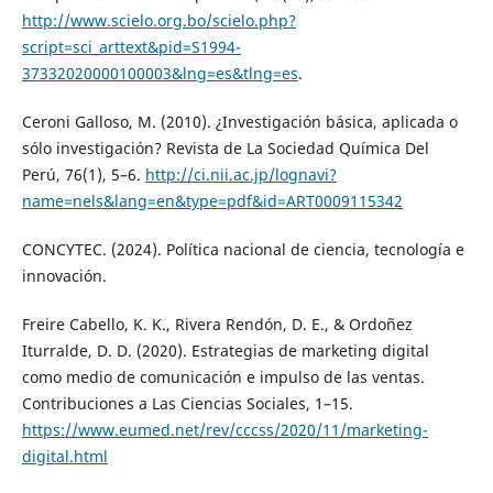
http://www.scielo.org.bo/scielo.php?
script=sci_arttext&pid=S1994-
37332020000100003&lng=es&tlng=es
.
Ceroni Galloso, M. (2010). ¿Investigación básica, aplicada o
sólo investigación? Revista de La Sociedad Química Del
Perú, 76(1), 5–6.
http://ci.nii.ac.jp/lognavi?
name=nels&lang=en&type=pdf&id=ART0009115342
CONCYTEC. (2024). Política nacional de ciencia, tecnología e
innovación.
Freire Cabello, K. K., Rivera Rendón, D. E., & Ordoñez
Iturralde, D. D. (2020). Estrategias de marketing digital
como medio de comunicación e impulso de las ventas.
Contribuciones a Las Ciencias Sociales, 1–15.
https://www.eumed.net/rev/cccss/2020/11/marketing-
digital.html