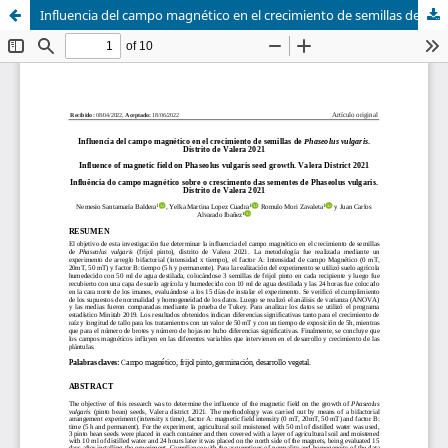
Influencia del campo magnético en el crecimiento de semillas de Phaseolus vulgaris. Distrito de Valera 2021