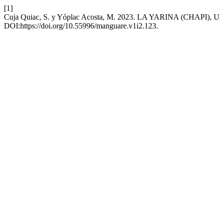
[1]
Cuja Quiac, S. y Yóplac Acosta, M. 2023. LA YARINA (CHA
DOI:https://doi.org/10.55996/manguare.v1i2.123.