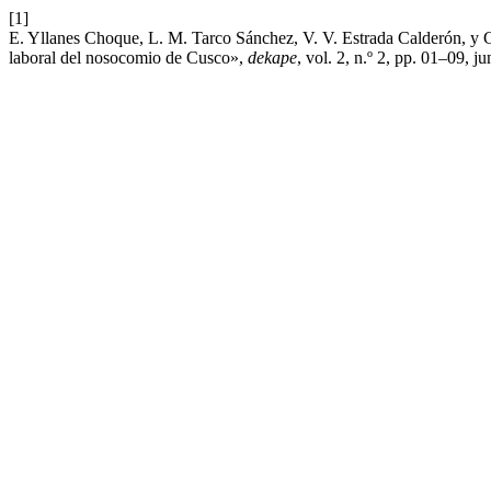
[1]
E. Yllanes Choque, L. M. Tarco Sánchez, V. V. Estrada Calderón, y G.
laboral del nosocomio de Cusco»,
dekape
, vol. 2, n.º 2, pp. 01–09, j