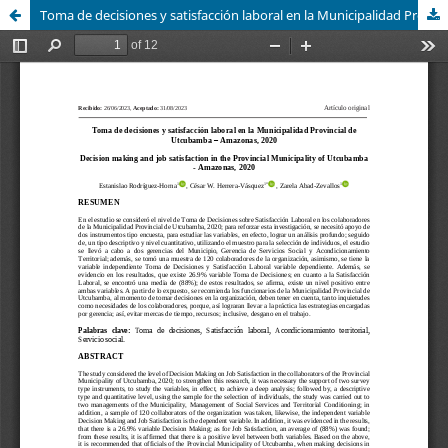
Toma de decisiones y satisfacción laboral en la Municipalidad Provincial de Utcubamba – Amazonas, 2020